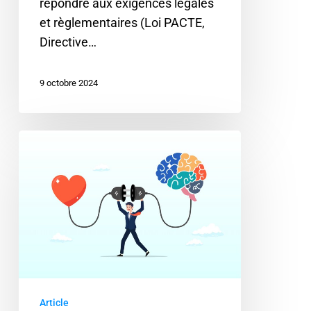
répondre aux exigences légales
et règlementaires (Loi PACTE,
Directive…
9 octobre 2024
Coaching
d’organisation
:
Le
chainon
manquant
?
Article