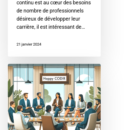
continu est au cœur des besoins
talents
de nombre de professionnels
désireux de développer leur
carrière, il est intéressant de…
21 janvier 2024
5
caractéristiques
clés
des
CODIR
/
COMEX
efficaces