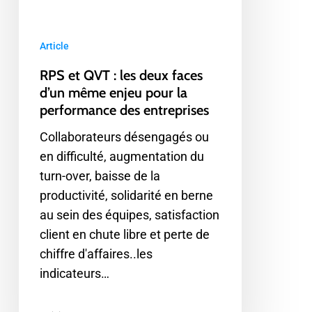
d’un
même
Article
enjeu
pour
RPS et QVT : les deux faces
la
d’un même enjeu pour la
performance
performance des entreprises
des
Collaborateurs désengagés ou
entreprises
en difficulté, augmentation du
turn-over, baisse de la
productivité, solidarité en berne
au sein des équipes, satisfaction
client en chute libre et perte de
chiffre d'affaires..les
indicateurs…