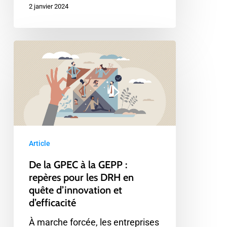
2 janvier 2024
De
la
GPEC
à
la
GEPP
:
Article
repères
pour
De la GPEC à la GEPP :
les
repères pour les DRH en
DRH
quête d’innovation et
d’efficacité
en
quête
À marche forcée, les entreprises