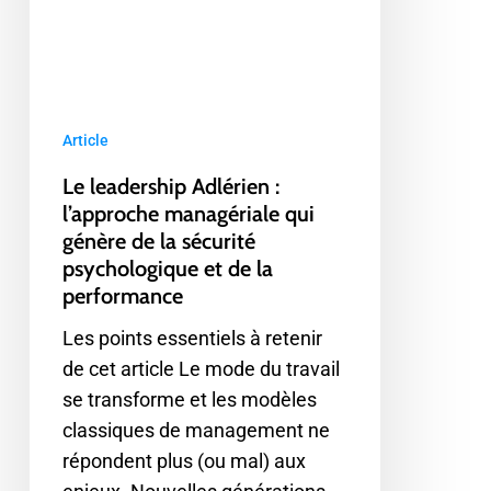
de
la
sécurité
psychologique
et
Article
de
Le leadership Adlérien :
la
l’approche managériale qui
performance
génère de la sécurité
psychologique et de la
performance
Les points essentiels à retenir
de cet article Le mode du travail
se transforme et les modèles
classiques de management ne
répondent plus (ou mal) aux