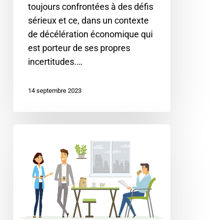
toujours confrontées à des défis
sérieux et ce, dans un contexte
de décélération économique qui
est porteur de ses propres
incertitudes.…
14 septembre 2023
RPS
et
QVT
:
les
deux
faces