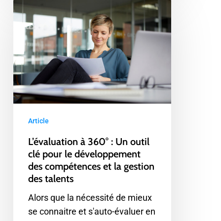
L’évaluation
à
360°
:
Un
outil
clé
pour
le
Article
développement
L’évaluation à 360° : Un outil
des
clé pour le développement
compétences
des compétences et la gestion
et
des talents
la
Alors que la nécessité de mieux
gestion
se connaitre et s'auto-évaluer en
des