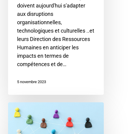
d’innovation
doivent aujourd'hui s'adapter
et
aux disruptions
d’efficacité
organisationnelles,
technologiques et culturelles ..et
leurs Direction des Ressources
Humaines en anticiper les
impacts en termes de
compétences et de…
5 novembre 2023
La
Revue
des
Talents