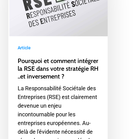
intégrer
la
RSE
dans
votre
stratégie
Article
RH
Pourquoi et comment intégrer
..et
la RSE dans votre stratégie RH
inversement
..et inversement ?
?
La Responsabilité Sociétale des
Entreprises (RSE) est clairement
devenue un enjeu
incontournable pour les
entreprises européennes. Au-
delà de l'évidente nécessité de