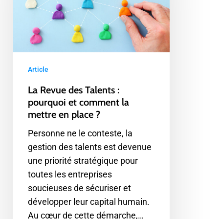
:
pourquoi
et
comment
la
Article
mettre
La Revue des Talents :
en
pourquoi et comment la
place
mettre en place ?
?
Personne ne le conteste, la
gestion des talents est devenue
une priorité stratégique pour
toutes les entreprises
soucieuses de sécuriser et
développer leur capital humain.
Au cœur de cette démarche,…