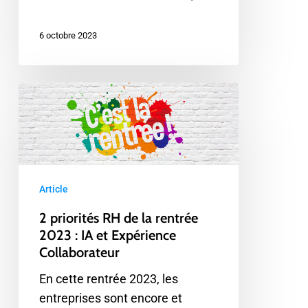
6 octobre 2023
2
priorités
RH
de
la
rentrée
Article
2023
2 priorités RH de la rentrée
:
2023 : IA et Expérience
IA
Collaborateur
et
En cette rentrée 2023, les
Expérience
entreprises sont encore et
Collaborateur