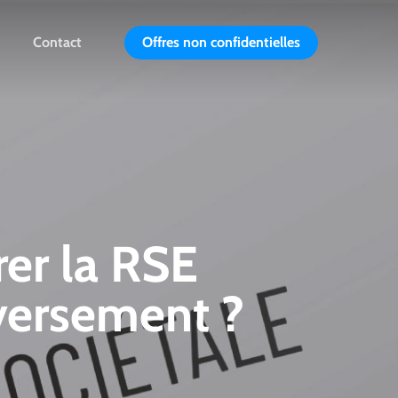
Contact
Offres non confidentielles
er la RSE
nversement ?