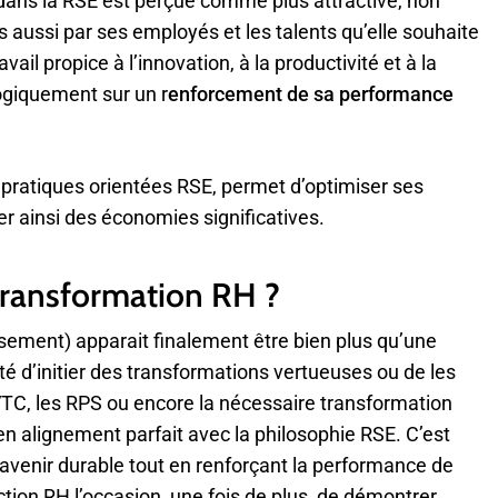
ans la RSE est perçue comme plus attractive, non
s aussi par ses employés et les talents qu’elle souhaite
ail propice à l’innovation, à la productivité et à la
logiquement sur un r
enforcement de sa performance
e pratiques orientées RSE, permet d’optimiser ses
r ainsi des économies significatives.
 transformation RH ?
rsement) apparait finalement être bien plus qu’une
ité d’initier des transformations vertueuses ou de les
C, les RPS ou encore la nécessaire transformation
n alignement parfait avec la philosophie RSE. C’est
n avenir durable tout en renforçant la performance de
ction RH l’occasion, une fois de plus, de démontrer