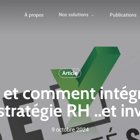
Nos solutions
À propos
Publications
Article
 et comment intégr
stratégie RH ..et i
9 octobre 2024