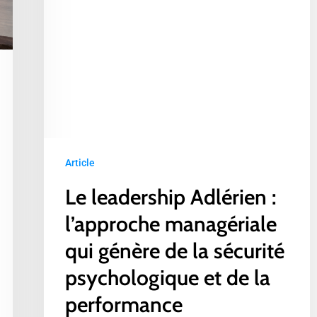
génère
de
la
sécurité
psychologique
et
de
la
Article
performance
Le leadership Adlérien :
l’approche managériale
qui génère de la sécurité
psychologique et de la
performance