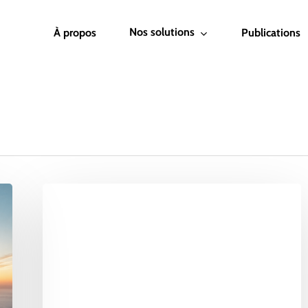
Nos solutions
À propos
Publications
Le
leadership
Adlérien
:
l’approche
managériale
qui