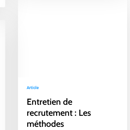
de
recrutement
:
Les
méthodes
incontournables
pour
sélectionner
les
meilleurs
talents
Article
Entretien de
recrutement : Les
méthodes