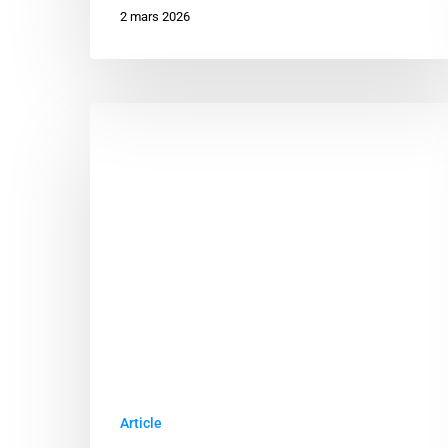
2 mars 2026
Vérifications
avant
Embauche
:
Les
Pratiques
Essentielles
pour
Sécuriser
vos
Recrutements
Stratégiques
Article