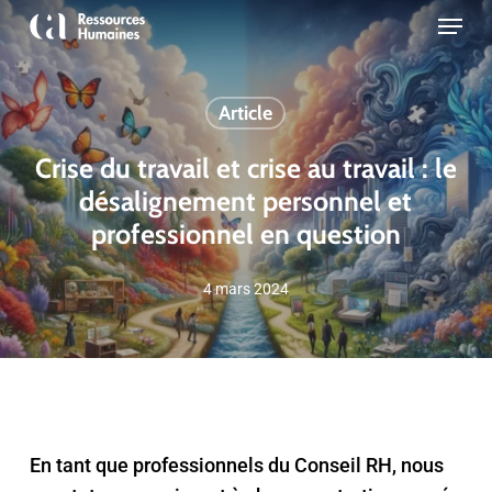
Skip
Menu
to
Close
main
Menu
content
Article
Crise du travail et crise au travail : le
désalignement personnel et
professionnel en question
4 mars 2024
En tant que profess
ionnels du Conseil RH, nous