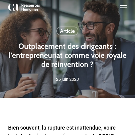
Skip
Menu
to
Close
main
Menu
content
Article
Outplacement des dirigeants :
l’entrepreneuriat comme voie royale
de réinvention ?
26 juin 2023
Bien souvent, la rupture est inattendue, voire