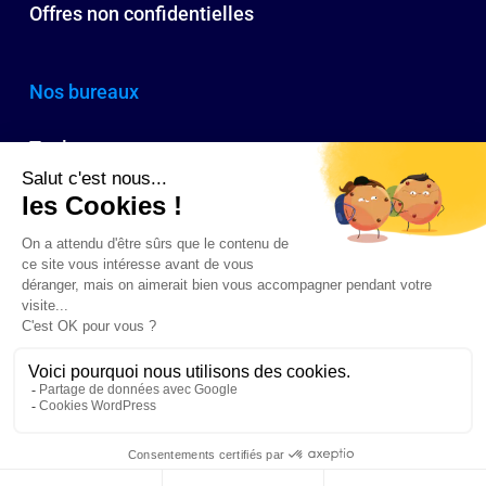
Offres non confidentielles
Nos bureaux
Toulouse
Paris
Bordeaux
Biarritz
© 2026 CA Ressources humaines : cabinet conseil RH à Toulouse, Paris,
Bordeaux, Pays Basque : recrutement, outplacement, formation, bilans de
compétences. l
mentions légales
l tous droits reservés
linkedin