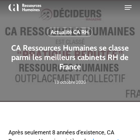
Skip
Menu
to
Close
main
Menu
content
Actualité CA RH
CA Ressources Humaines se classe
parmi les meilleurs cabinets RH de
France
13 octobre 2020
Après seulement 8 années d’existence, CA