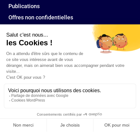
Publications
Offres non confidentielles
Nos bureaux
Toulouse
Paris
Bordeaux
Biarritz
© 2026 CA Ressources humaines : cabinet conseil RH à Toulouse, Paris,
Bordeaux, Pays Basque : recrutement, outplacement, formation, bilans de
compétences. l
mentions légales
l tous droits reservés