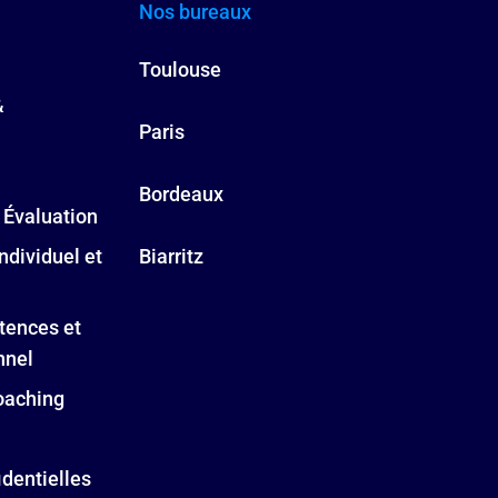
Nos bureaux
Toulouse
&
Paris
Bordeaux
 Évaluation
ndividuel et
Biarritz
tences et
nnel
oaching
identielles