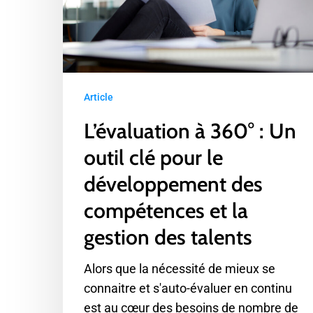
outil
clé
pour
le
développement
Article
des
compétences
L’évaluation à 360° : Un
et
outil clé pour le
la
développement des
gestion
des
compétences et la
talents
gestion des talents
Alors que la nécessité de mieux se
connaitre et s'auto-évaluer en continu
est au cœur des besoins de nombre de