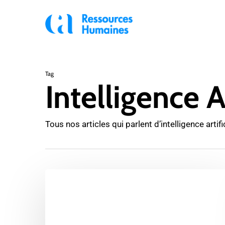
Skip
to
main
content
Tag
Intelligence Ar
Tous nos articles qui parlent d’intelligence arti
IA
au
travail
: