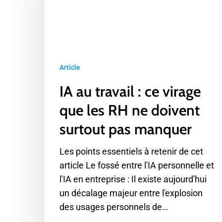
ce
virage
que
les
RH
Article
ne
IA au travail : ce virage
doivent
surtout
que les RH ne doivent
pas
surtout pas manquer
manquer
Les points essentiels à retenir de cet
article Le fossé entre l'IA personnelle et
l'IA en entreprise : Il existe aujourd'hui
un décalage majeur entre l'explosion
des usages personnels de…