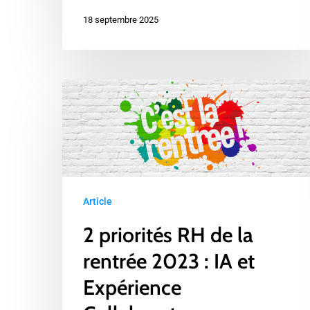
18 septembre 2025
2
priorités
RH
de
la
rentrée
Article
2023
:
2 priorités RH de la
IA
rentrée 2023 : IA et
et
Expérience
Expérience
Collaborateur