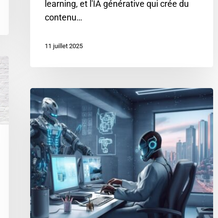
learning, et l'IA générative qui crée du
contenu…
11 juillet 2025
IA
et
avenir
des
compétences
:
Le
rôle
clé
des