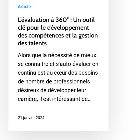
le
Article
développement
L’évaluation à 360° : Un outil
des
clé pour le développement
compétences
des compétences et la gestion
et
des talents
la
Alors que la nécessité de mieux
gestion
se connaitre et s'auto-évaluer en
des
continu est au cœur des besoins
talents
de nombre de professionnels
désireux de développer leur
carrière, il est intéressant de…
21 janvier 2024