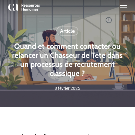
Skip
Menu
to
Close
main
Menu
content
Article
Quand et comment contacter ou
relancer un Chasseur de Tête dans
un processus de recrutement
classique ?
8 février 2025