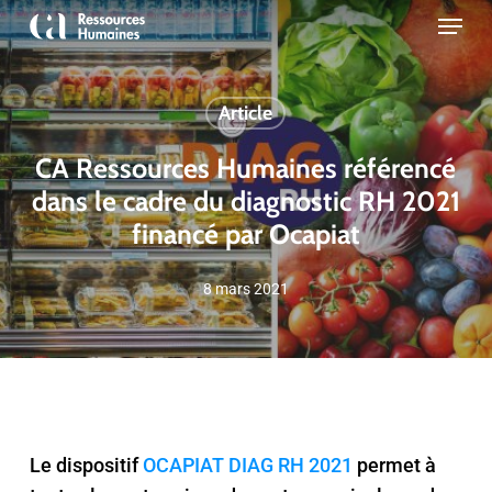
Skip
Menu
to
Close
main
Menu
content
Article
CA Ressources Humaines référencé
dans le cadre du diagnostic RH 2021
financé par Ocapiat
8 mars 2021
Le dispositif
OCAPIAT DIAG RH 2021
permet à