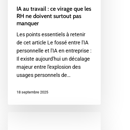
RH
IA au travail : ce virage que les
ne
RH ne doivent surtout pas
doivent
manquer
surtout
Les points essentiels à retenir
pas
de cet article Le fossé entre l'IA
manquer
personnelle et l'IA en entreprise :
Il existe aujourd'hui un décalage
majeur entre l'explosion des
usages personnels de…
18 septembre 2025
L’IA
au