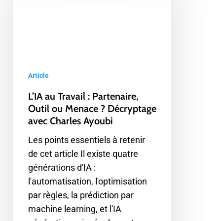
Travail
:
Partenaire,
Outil
ou
Menace
Article
?
L’IA au Travail : Partenaire,
Décryptage
Outil ou Menace ? Décryptage
avec
avec Charles Ayoubi
Charles
Les points essentiels à retenir
Ayoubi
de cet article Il existe quatre
générations d'IA :
l'automatisation, l'optimisation
par règles, la prédiction par
machine learning, et l'IA