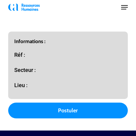
Skip
Menu
to
Close
main
Menu
content
Informations :
Réf :
Secteur :
Lieu :
Postuler